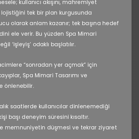
 mesele; kullanıcı akışını, mahremiyet
is lojistiğini tek bir plan kurgusunda
nucu olarak anlam kazanır; tek başına hedef
dini ele verir. Bu yüzden Spa Mimari
l ‘işleyiş’ odaklı başlatılır.
 hacimlere “sonradan yer açmak” için
 kayıplar, Spa Mimari Tasarımı ve
 önlenebilir.
lık saatlerde kullanıcılar dinlenemediği
işi başı deneyim süresini kısaltır.
le memnuniyetin düşmesi ve tekrar ziyaret