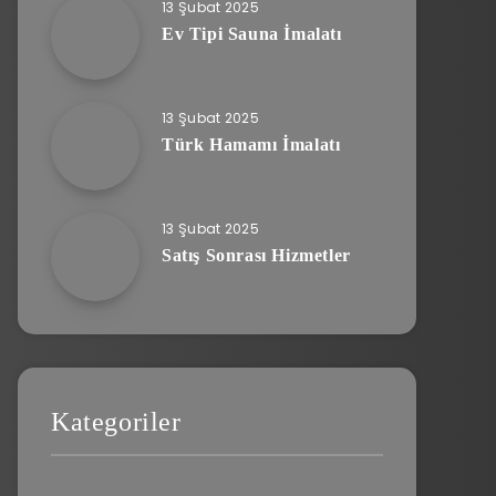
13 Şubat 2025
Ev Tipi Sauna İmalatı
13 Şubat 2025
Türk Hamamı İmalatı
13 Şubat 2025
Satış Sonrası Hizmetler
Kategoriler