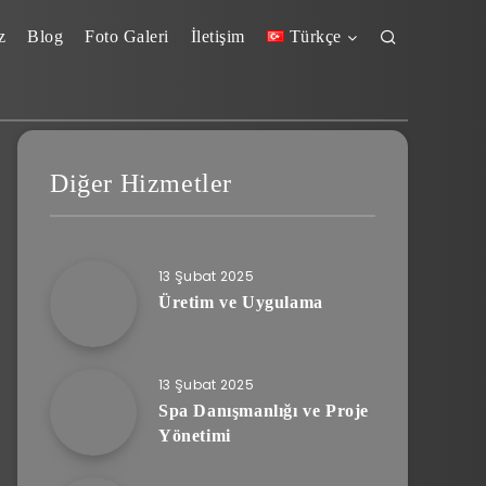
z
Blog
Foto Galeri
İletişim
Türkçe
Diğer Hizmetler
13 Şubat 2025
Üretim ve Uygulama
13 Şubat 2025
Spa Danışmanlığı ve Proje
Yönetimi