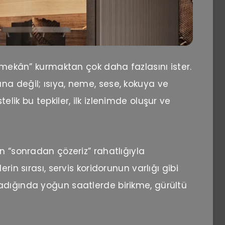
ç mekân” kurmaktan çok daha fazlasını ister.
a değil; ısıya, neme, sese, kokuya ve
lik bu tepkiler, ilk izlenimde oluşur ve
n “sonradan çözeriz” rahatlığıyla
rin sırası, servis koridorunun varlığı gibi
adığında yoğun saatlerde birikme, gürültü